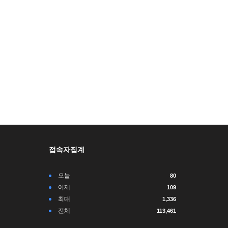
접속자집계
오늘
80
어제
109
최대
1,336
전체
113,461