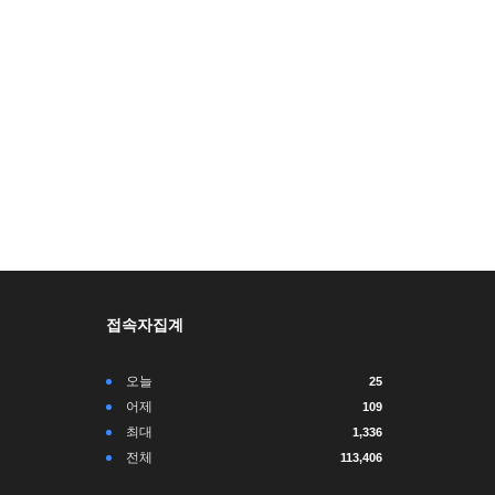
접속자집계
오늘
25
어제
109
최대
1,336
전체
113,406