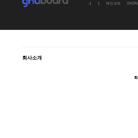
-1
1
레인코트
0XORi
회사소개
회