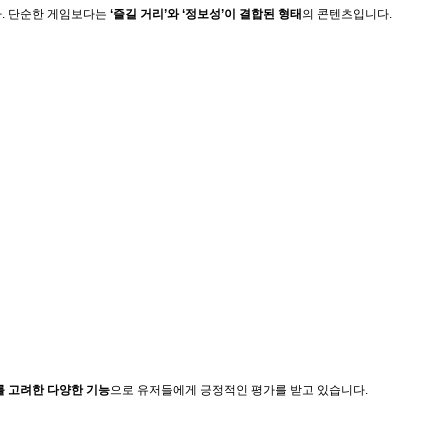
. 단순한 게임보다는
‘즐길 거리’와 ‘정보성’이 결합된 형태
의 콘텐츠입니다.
 고려한 다양한 기능
으로 유저들에게 긍정적인 평가를 받고 있습니다.