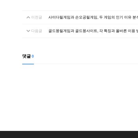
이전글
사이다릴게임과 손오공릴게임, 두 게임의 인기 이유 분
다음글
골드몽릴게임과 골드몽사이트, 각 특징과 올바른 이용 
댓글
0