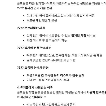
골드몽은 다른 릴게임사이트와 차별화되는 독특한 콘텐츠를 제공합니다
???? 실시간 인기 게임 순위
현재 가장 많이 플레이되고 있는 게임 순위 실시간 제공
새로운 게임 발굴에 유용
???? 무료체험판 제공
설치 없이 웹에서 바로 즐길 수 있는
릴게임 체험 서비스
사전 테스트 후 본격 플레이 가능
???? 릴게임 전용 뉴스레터
매주 인기 릴게임 정보, 고득점 패턴, 커뮤니티 핫이슈 등 제공
유저 맞춤형 콘텐츠 큐레이션 기능 포함
???? 고득점 명예의 전당
최근 1주일 간 고득점 유저 리스트와 점수 공개
리더보드 형식으로 경쟁 유도 효과
4. 유저들에게 사랑받는 이유
골드몽릴게임 플랫폼은 단순한 릴게임 제공을 넘어서서
사용자 만족도를
✅ 직관적인 인터페이스
메뉴 구성과 UI가 깔끔하고 빠르게 동작