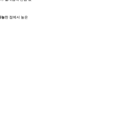
가능
한 점에서 높은